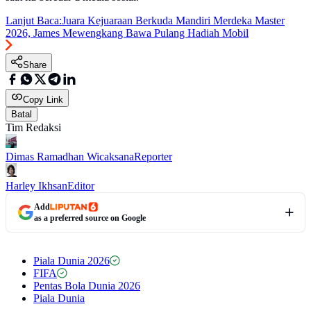
Lanjut Baca:
Juara Kejuaraan Berkuda Mandiri Merdeka Master
2026, James Mewengkang Bawa Pulang Hadiah Mobil
Share
Copy Link
Batal
Tim Redaksi
Dimas Ramadhan Wicaksana
Reporter
Harley Ikhsan
Editor
Add
as a preferred source on Google
Piala Dunia 2026
FIFA
Pentas Bola Dunia 2026
Piala Dunia