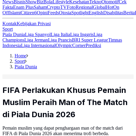
News
Bisnis
ShowBiz
Bola
Lifestyle
Kesehatan
Tekno
Otomotif
Cek
Fakta
Enam Plus
Saham
Crypto
TV
Foto
Regional
Global
Hot
On
Off
Islami
Citizen6
Opini
Feeds
Otosia
Spotlight
English
Disabilitas
Berita
Kontak
Kebijakan Privasi
Sport
Piala Dunia
Liga Spanyol
Liga Italia
Liga Inggris
Liga
Champions
Liga Jerman
Liga Prancis
BRI Super League
Timnas
Indonesia
Liga Internasional
Olympic
Corner
Prediksi
Home
Sport
Piala Dunia
FIFA Perlakukan Khusus Pemain
Muslim Peraih Man of The Match
di Piala Dunia 2026
Pemain muslim yang dapat penghargaan man of the match dari
FIFA di Piala Dunia 2026 akan menerima trofi berbeda.