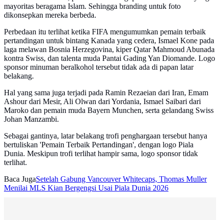
mayoritas beragama Islam. Sehingga branding untuk foto
dikonsepkan mereka berbeda.
Perbedaan itu terlihat ketika FIFA mengumumkan pemain terbaik
pertandingan untuk bintang Kanada yang cedera, Ismael Kone pada
laga melawan Bosnia Herzegovina, kiper Qatar Mahmoud Abunada
kontra Swiss, dan talenta muda Pantai Gading Yan Diomande. Logo
sponsor minuman beralkohol tersebut tidak ada di papan latar
belakang.
Hal yang sama juga terjadi pada Ramin Rezaeian dari Iran, Emam
Ashour dari Mesir, Ali Olwan dari Yordania, Ismael Saibari dari
Maroko dan pemain muda Bayern Munchen, serta gelandang Swiss
Johan Manzambi.
Sebagai gantinya, latar belakang trofi penghargaan tersebut hanya
bertuliskan 'Pemain Terbaik Pertandingan', dengan logo Piala
Dunia. Meskipun trofi terlihat hampir sama, logo sponsor tidak
terlihat.
Baca Juga
Setelah Gabung Vancouver Whitecaps, Thomas Muller
Menilai MLS Kian Bergengsi Usai Piala Dunia 2026