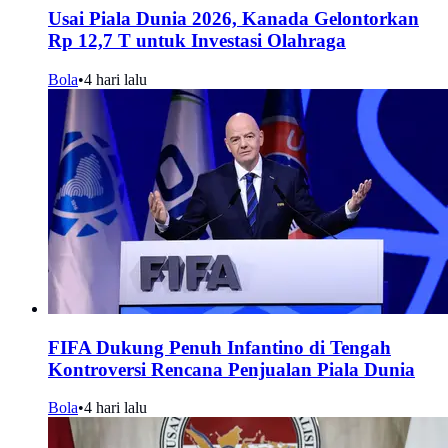
Usai Piala Dunia 2026, Kanada Gelontorkan
Rp 12,7 T untuk Investasi Olahraga
Bola
•
4 hari lalu
FIFA Dukung Penuh Infantino di Tengah
Kontroversi Rencana Penjualan Piala Dunia
Bola
•
4 hari lalu