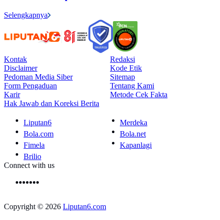
Selengkapnya
Kontak
Redaksi
Disclaimer
Kode Etik
Pedoman Media Siber
Sitemap
Form Pengaduan
Tentang Kami
Karir
Metode Cek Fakta
Hak Jawab dan Koreksi Berita
Liputan6
Merdeka
Bola.com
Bola.net
Fimela
Kapanlagi
Brilio
Connect with us
Copyright © 2026
Liputan6.com