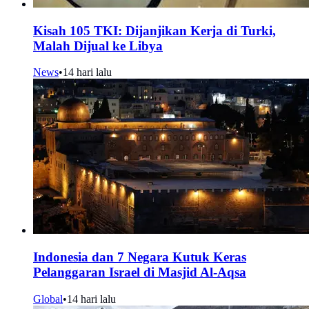
Kisah 105 TKI: Dijanjikan Kerja di Turki,
Malah Dijual ke Libya
News
•
14 hari lalu
Indonesia dan 7 Negara Kutuk Keras
Pelanggaran Israel di Masjid Al-Aqsa
Global
•
14 hari lalu