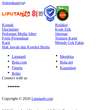
Selengkapnya
Kontak
Redaksi
Disclaimer
Kode Etik
Pedoman Media Siber
Sitemap
Form Pengaduan
Tentang Kami
Karir
Metode Cek Fakta
Hak Jawab dan Koreksi Berita
Liputan6
Merdeka
Bola.com
Bola.net
Fimela
Kapanlagi
Brilio
Connect with us
Copyright © 2026
Liputan6.com