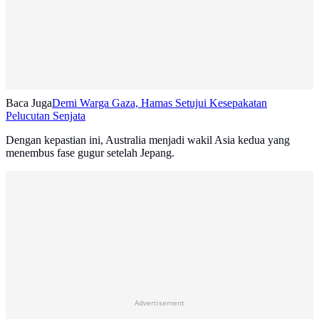
Baca Juga
Demi Warga Gaza, Hamas Setujui Kesepakatan
Pelucutan Senjata
Dengan kepastian ini, Australia menjadi wakil Asia kedua yang
menembus fase gugur setelah Jepang.
Advertisement