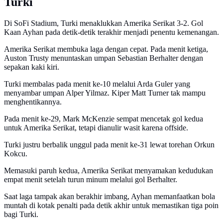
Turki
Di SoFi Stadium, Turki menaklukkan Amerika Serikat 3-2. Gol
Kaan Ayhan pada detik-detik terakhir menjadi penentu kemenangan.
Amerika Serikat membuka laga dengan cepat. Pada menit ketiga,
Auston Trusty menuntaskan umpan Sebastian Berhalter dengan
sepakan kaki kiri.
Turki membalas pada menit ke-10 melalui Arda Guler yang
menyambar umpan Alper Yilmaz. Kiper Matt Turner tak mampu
menghentikannya.
Pada menit ke-29, Mark McKenzie sempat mencetak gol kedua
untuk Amerika Serikat, tetapi dianulir wasit karena offside.
Turki justru berbalik unggul pada menit ke-31 lewat torehan Orkun
Kokcu.
Memasuki paruh kedua, Amerika Serikat menyamakan kedudukan
empat menit setelah turun minum melalui gol Berhalter.
Saat laga tampak akan berakhir imbang, Ayhan memanfaatkan bola
muntah di kotak penalti pada detik akhir untuk memastikan tiga poin
bagi Turki.