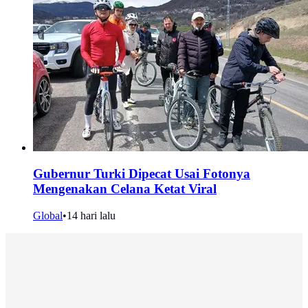
Gubernur Turki Dipecat Usai Fotonya
Mengenakan Celana Ketat Viral
Global
•
14 hari lalu