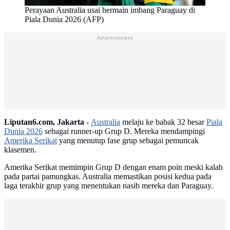
Perayaan Australia usai bermain imbang Paraguay di
Piala Dunia 2026 (AFP)
Advertisement
Liputan6.com, Jakarta -
Australia
melaju ke babak 32 besar
Piala
Dunia 2026
sebagai runner-up Grup D. Mereka mendampingi
Amerika Serikat
yang menutup fase grup sebagai pemuncak
klasemen.
Amerika Serikat memimpin Grup D dengan enam poin meski kalah
pada partai pamungkas. Australia memastikan posisi kedua pada
laga terakhir grup yang menentukan nasib mereka dan Paraguay.