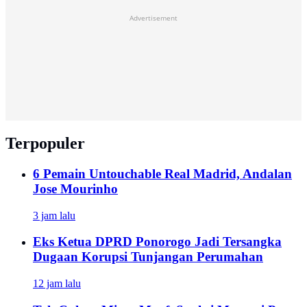
Advertisement
Terpopuler
6 Pemain Untouchable Real Madrid, Andalan
Jose Mourinho
3 jam lalu
Eks Ketua DPRD Ponorogo Jadi Tersangka
Dugaan Korupsi Tunjangan Perumahan
12 jam lalu