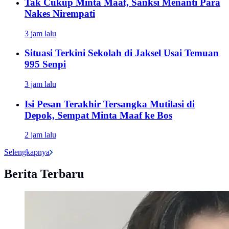
Tak Cukup Minta Maaf, Sanksi Menanti Para
Nakes Nirempati
3 jam lalu
Situasi Terkini Sekolah di Jaksel Usai Temuan
995 Senpi
3 jam lalu
Isi Pesan Terakhir Tersangka Mutilasi di
Depok, Sempat Minta Maaf ke Bos
2 jam lalu
Selengkapnya
Berita Terbaru