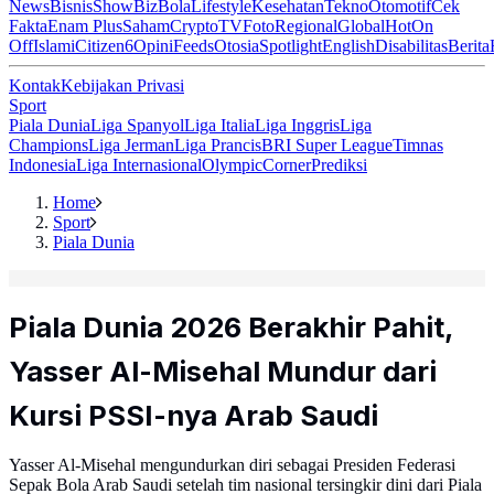
News
Bisnis
ShowBiz
Bola
Lifestyle
Kesehatan
Tekno
Otomotif
Cek
Fakta
Enam Plus
Saham
Crypto
TV
Foto
Regional
Global
Hot
On
Off
Islami
Citizen6
Opini
Feeds
Otosia
Spotlight
English
Disabilitas
Berita
Kontak
Kebijakan Privasi
Sport
Piala Dunia
Liga Spanyol
Liga Italia
Liga Inggris
Liga
Champions
Liga Jerman
Liga Prancis
BRI Super League
Timnas
Indonesia
Liga Internasional
Olympic
Corner
Prediksi
Home
Sport
Piala Dunia
Piala Dunia 2026 Berakhir Pahit,
Yasser Al-Misehal Mundur dari
Kursi PSSI-nya Arab Saudi
Yasser Al-Misehal mengundurkan diri sebagai Presiden Federasi
Sepak Bola Arab Saudi setelah tim nasional tersingkir dini dari Piala