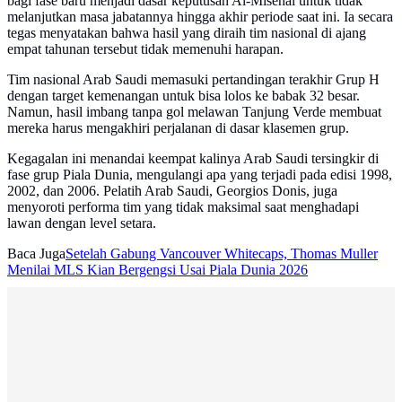
bagi fase baru menjadi dasar keputusan Al-Misehal untuk tidak
melanjutkan masa jabatannya hingga akhir periode saat ini. Ia secara
tegas menyatakan bahwa hasil yang diraih tim nasional di ajang
empat tahunan tersebut tidak memenuhi harapan.
Tim nasional Arab Saudi memasuki pertandingan terakhir Grup H
dengan target kemenangan untuk bisa lolos ke babak 32 besar.
Namun, hasil imbang tanpa gol melawan Tanjung Verde membuat
mereka harus mengakhiri perjalanan di dasar klasemen grup.
Kegagalan ini menandai keempat kalinya Arab Saudi tersingkir di
fase grup Piala Dunia, mengulangi apa yang terjadi pada edisi 1998,
2002, dan 2006. Pelatih Arab Saudi, Georgios Donis, juga
menyoroti performa tim yang tidak maksimal saat menghadapi
lawan dengan level setara.
Baca Juga
Setelah Gabung Vancouver Whitecaps, Thomas Muller
Menilai MLS Kian Bergengsi Usai Piala Dunia 2026