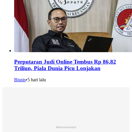
Perputaran Judi Online Tembus Rp 86,82
Triliun, Piala Dunia Picu Lonjakan
Bisnis
•
5 hari lalu
Advertisement