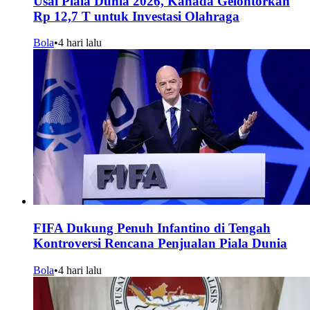
Usai Piala Dunia 2026, Kanada Gelontorkan
Rp 12,7 T untuk Investasi Olahraga
Bola
•
4 hari lalu
FIFA Dukung Penuh Infantino di Tengah
Kontroversi Rencana Penjualan Piala Dunia
Bola
•
4 hari lalu