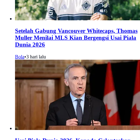
Setelah Gabung Vancouver Whitecaps, Thomas
Muller Menilai MLS Kian Bergengsi Usai Piala
Dunia 2026
Bola
•
3 hari lalu