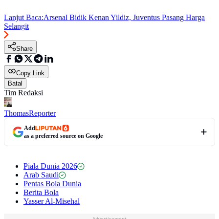
Lanjut Baca:
Arsenal Bidik Kenan Yildiz, Juventus Pasang Harga
Selangit
Share
Copy Link
Batal
Tim Redaksi
Thomas
Reporter
Add
as a preferred source on Google
Piala Dunia 2026
Arab Saudi
Pentas Bola Dunia
Berita Bola
Yasser Al-Misehal
Advertisement