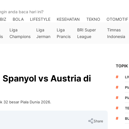
BIZ
BOLA
LIFESTYLE
KESEHATAN
TEKNO
OTOMOTIF
Liga
Liga
Liga
BRI Super
Timnas
is
Champions
Jerman
Prancis
League
Indonesia
TOPIK
Spanyol vs Austria di
#
LI
#
PI
#
PI
 32 besar Piala Dunia 2026.
#
T
#
B
Share