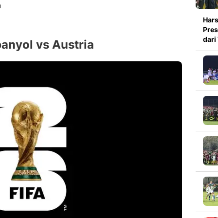
n
Hars
Pres
dari
anyol vs Austria