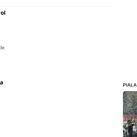
ol
de
ia
PIALA