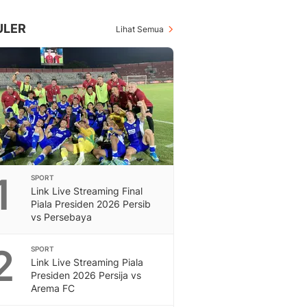
Inspiratif, Unik, Dan M
Hot
ULER
Lihat Semua
Hot Liputan6.com Menya
Dan Terbaru
On Off
On Off Liputan6: Sinop
& Berita Bisnis Digital
Islami
Berita & Kajian Islami
Hikmah - Liputan6
Citizen6
1
SPORT
Berita Citizen6 - Medi
Link Live Streaming Final
Liputan6.com
Piala Presiden 2026 Persib
Opini
vs Persebaya
Opini Liputan6: Analis
Pandang Dan Perspekti
2
SPORT
Feeds
Link Live Streaming Piala
Feeds Liputan6: Kumpul
Presiden 2026 Persija vs
Arema FC
Terbaru Harian
Otosia