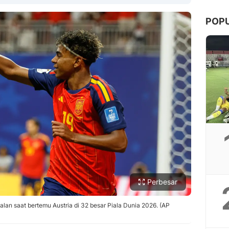
POP
Copy Link
Perbesar
lan saat bertemu Austria di 32 besar Piala Dunia 2026. (AP