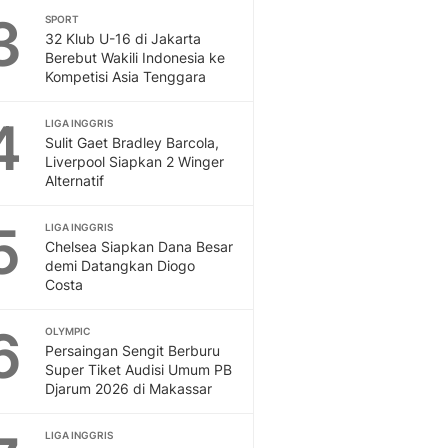
3
SPORT
Otosia
32 Klub U-16 di Jakarta
Spotlight
Berebut Wakili Indonesia ke
Berita Terkini, Kabar Te
Kompetisi Asia Tenggara
Dan Dunia - Liputan6.
English
4
LIGA INGGRIS
Exploring Knowledge, T
Sulit Gaet Bradley Barcola,
En.Liputan6.com
Liverpool Siapkan 2 Winger
Alternatif
Disabilitas
Disabilitas Berita Terkini
5
Harian, Berita Terbaru,
LIGA INGGRIS
Chelsea Siapkan Dana Besar
Berita
demi Datangkan Diogo
Berita Hari Ini Politik,
Costa
Health
Kabar Berita Terbaru D
6
OLYMPIC
Diet, Herbal Terbaik
Persaingan Sengit Berburu
Sport
Super Tiket Audisi Umum PB
Djarum 2026 di Makassar
Berita Bola Terkini, Ja
Klasemen, Hasil Liga
LIGA INGGRIS