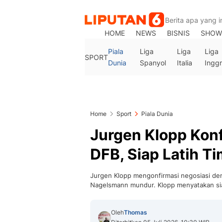
HOME
NEWS
BISNIS
SHOW
Piala
Liga
Liga
Liga
SPORT
Dunia
Spanyol
Italia
Inggr
Home
Sport
Piala Dunia
Jurgen Klopp Kon
DFB, Siap Latih T
Jurgen Klopp mengonfirmasi negosiasi de
Nagelsmann mundur. Klopp menyatakan si
Oleh
Thomas