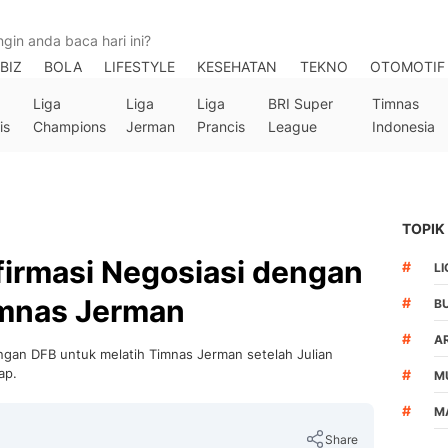
BIZ
BOLA
LIFESTYLE
KESEHATAN
TEKNO
OTOMOTIF
Liga
Liga
Liga
BRI Super
Timnas
is
Champions
Jerman
Prancis
League
Indonesia
TOPIK
firmasi Negosiasi dengan
#
LI
imnas Jerman
#
B
#
A
ngan DFB untuk melatih Timnas Jerman setelah Julian
ap.
#
M
#
M
Share