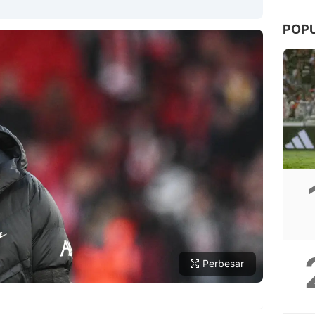
POP
Copy Link
Perbesar