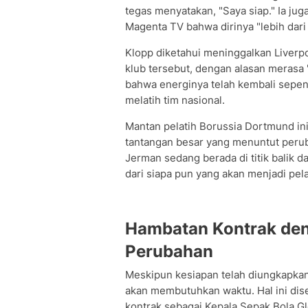
tegas menyatakan, "Saya siap." Ia ju
Magenta TV bahwa dirinya "lebih dari 
Klopp diketahui meninggalkan Liverp
klub tersebut, dengan alasan merasa 
bahwa energinya telah kembali sepe
melatih tim nasional.
Mantan pelatih Borussia Dortmund i
tantangan besar yang menuntut peru
Jerman sedang berada di titik balik 
dari siapa pun yang akan menjadi pela
Hambatan Kontrak deng
Perubahan
Meskipun kesiapan telah diungkapkan
akan membutuhkan waktu. Hal ini dise
kontrak sebagai Kepala Sepak Bola Glo