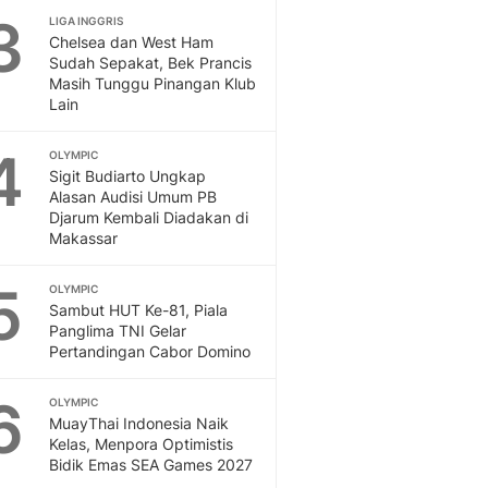
3
LIGA INGGRIS
Dan Dunia - Liputan6.
Chelsea dan West Ham
English
Sudah Sepakat, Bek Prancis
Exploring Knowledge, T
Masih Tunggu Pinangan Klub
En.Liputan6.com
Lain
Disabilitas
Disabilitas Berita Terkini
4
OLYMPIC
Harian, Berita Terbaru,
Sigit Budiarto Ungkap
Alasan Audisi Umum PB
Berita
Djarum Kembali Diadakan di
Berita Hari Ini Politik,
Makassar
Health
Kabar Berita Terbaru D
5
OLYMPIC
Diet, Herbal Terbaik
Sambut HUT Ke-81, Piala
Sport
Panglima TNI Gelar
Berita Bola Terkini, Ja
Pertandingan Cabor Domino
Klasemen, Hasil Liga
6
OLYMPIC
MuayThai Indonesia Naik
Kelas, Menpora Optimistis
Bidik Emas SEA Games 2027