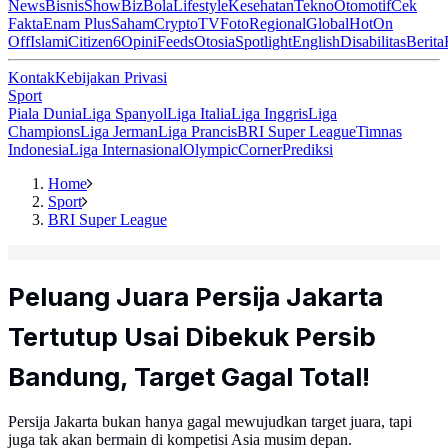
News
Bisnis
ShowBiz
Bola
Lifestyle
Kesehatan
Tekno
Otomotif
Cek
Fakta
Enam Plus
Saham
Crypto
TV
Foto
Regional
Global
Hot
On
Off
Islami
Citizen6
Opini
Feeds
Otosia
Spotlight
English
Disabilitas
Berita
Kontak
Kebijakan Privasi
Sport
Piala Dunia
Liga Spanyol
Liga Italia
Liga Inggris
Liga
Champions
Liga Jerman
Liga Prancis
BRI Super League
Timnas
Indonesia
Liga Internasional
Olympic
Corner
Prediksi
Home
Sport
BRI Super League
Peluang Juara Persija Jakarta
Tertutup Usai Dibekuk Persib
Bandung, Target Gagal Total!
Persija Jakarta bukan hanya gagal mewujudkan target juara, tapi
juga tak akan bermain di kompetisi Asia musim depan.