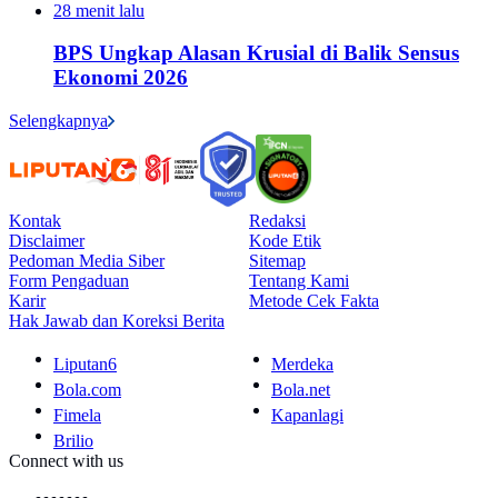
28 menit lalu
BPS Ungkap Alasan Krusial di Balik Sensus
Ekonomi 2026
Selengkapnya
Kontak
Redaksi
Disclaimer
Kode Etik
Pedoman Media Siber
Sitemap
Form Pengaduan
Tentang Kami
Karir
Metode Cek Fakta
Hak Jawab dan Koreksi Berita
Liputan6
Merdeka
Bola.com
Bola.net
Fimela
Kapanlagi
Brilio
Connect with us