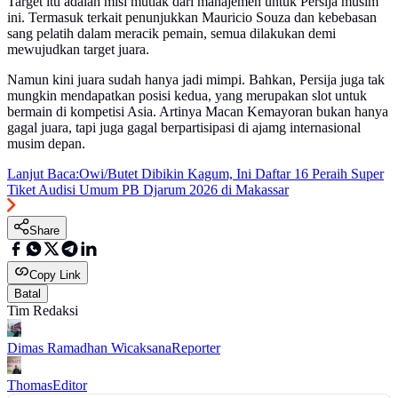
Target itu adalah misi mutlak dari manajemen untuk Persija musim
ini. Termasuk terkait penunjukkan Mauricio Souza dan kebebasan
sang pelatih dalam meracik pemain, semua dilakukan demi
mewujudkan target juara.
Namun kini juara sudah hanya jadi mimpi. Bahkan, Persija juga tak
mungkin mendapatkan posisi kedua, yang merupakan slot untuk
bermain di kompetisi Asia. Artinya Macan Kemayoran bukan hanya
gagal juara, tapi juga gagal berpartisipasi di ajamg internasional
musim depan.
Lanjut Baca:
Owi/Butet Dibikin Kagum, Ini Daftar 16 Peraih Super
Tiket Audisi Umum PB Djarum 2026 di Makassar
Share
Copy Link
Batal
Tim Redaksi
Dimas Ramadhan Wicaksana
Reporter
Thomas
Editor