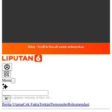
Iklan - Scroll ke bawah untuk melanjutkan
Menu
Tanya apapu
Berita Utama
Cek Fakta
Terkini
Terpopuler
Rekomendasi