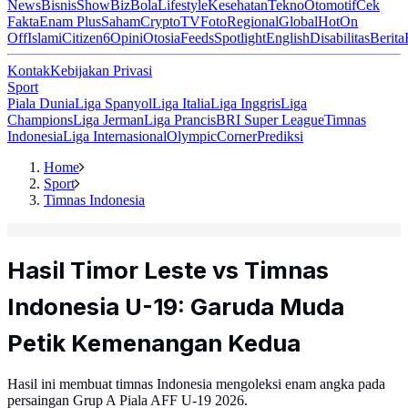
News
Bisnis
ShowBiz
Bola
Lifestyle
Kesehatan
Tekno
Otomotif
Cek
Fakta
Enam Plus
Saham
Crypto
TV
Foto
Regional
Global
Hot
On
Off
Islami
Citizen6
Opini
Otosia
Feeds
Spotlight
English
Disabilitas
Berita
Kontak
Kebijakan Privasi
Sport
Piala Dunia
Liga Spanyol
Liga Italia
Liga Inggris
Liga
Champions
Liga Jerman
Liga Prancis
BRI Super League
Timnas
Indonesia
Liga Internasional
Olympic
Corner
Prediksi
Home
Sport
Timnas Indonesia
Hasil Timor Leste vs Timnas
Indonesia U-19: Garuda Muda
Petik Kemenangan Kedua
Hasil ini membuat timnas Indonesia mengoleksi enam angka pada
persaingan Grup A Piala AFF U-19 2026.