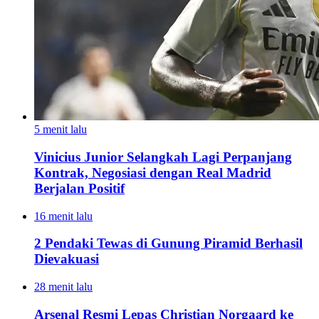
5 menit lalu
Vinicius Junior Selangkah Lagi Perpanjang
Kontrak, Negosiasi dengan Real Madrid
Berjalan Positif
16 menit lalu
2 Pendaki Tewas di Gunung Piramid Berhasil
Dievakuasi
28 menit lalu
Arsenal Resmi Lepas Christian Norgaard ke