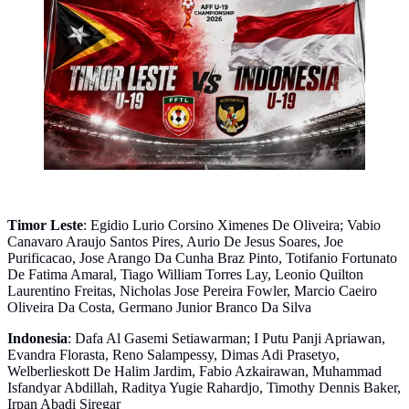
Ilustrasi Timnas Timor Leste U-19 vs Timnas Indonesia
U-19, Piala AFF U-19 2026. (Foto by ChatGPT)
Timor Leste
: Egidio Lurio Corsino Ximenes De Oliveira; Vabio
Canavaro Araujo Santos Pires, Aurio De Jesus Soares, Joe
Purificacao, Jose Arango Da Cunha Braz Pinto, Totifanio Fortunato
De Fatima Amaral, Tiago William Torres Lay, Leonio Quilton
Laurentino Freitas, Nicholas Jose Pereira Fowler, Marcio Caeiro
Oliveira Da Costa, Germano Junior Branco Da Silva
Indonesia
: Dafa Al Gasemi Setiawarman; I Putu Panji Apriawan,
Evandra Florasta, Reno Salampessy, Dimas Adi Prasetyo,
Welberlieskott De Halim Jardim, Fabio Azkairawan, Muhammad
Isfandyar Abdillah, Raditya Yugie Rahardjo, Timothy Dennis Baker,
Irpan Abadi Siregar