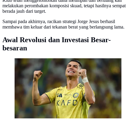
Klub telah menggelontorkan dana melimpah dan berulang kali
melakukan perombakan komposisi skuad, tetapi hasilnya sempat
berada jauh dari target.
Sampai pada akhirnya, racikan strategi Jorge Jesus berhasil
membawa tim keluar dari tekanan berat yang berlangsung lama.
Awal Revolusi dan Investasi Besar-
besaran
Cristiano Ronaldo dalam pertandingan Al Nassr kontra
Al Najma di Liga Pro Saudi di Alawwal Park, Riyadh,
Sabtu dini hari WIB. (Dok. X Al Nassr FC)