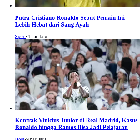
Putra Cristiano Ronaldo Sebut Pemain Ini
Lebih Hebat dari Sang Ayah
Sport
•
4 hari lalu
Kontrak Vinicius Junior di Real Madrid, Kasus
Ronaldo hingga Ramos Bisa Jadi Pelajaran
Bola
•
9 hari lalu