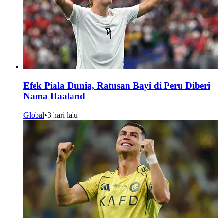
Efek Piala Dunia, Ratusan Bayi di Peru Diberi
Nama Haaland
Global
•
3 hari lalu