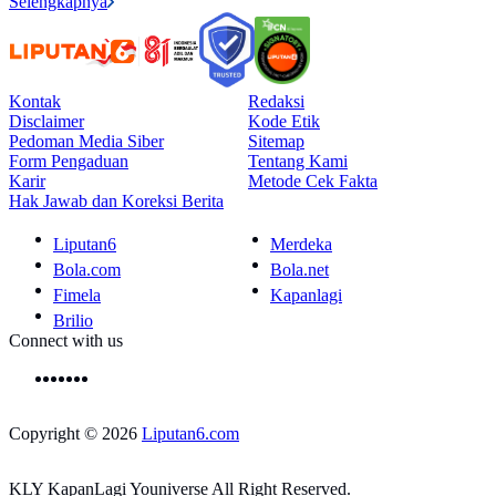
Selengkapnya
Kontak
Redaksi
Disclaimer
Kode Etik
Pedoman Media Siber
Sitemap
Form Pengaduan
Tentang Kami
Karir
Metode Cek Fakta
Hak Jawab dan Koreksi Berita
Liputan6
Merdeka
Bola.com
Bola.net
Fimela
Kapanlagi
Brilio
Connect with us
Copyright © 2026
Liputan6.com
KLY KapanLagi Youniverse All Right Reserved.