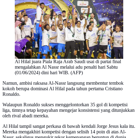
Al Hilal juara Piala Raja Arab Saudi usai di partai final
mengalahkan Al Nassr melalui adu penalti hari Sabtu
(01/06/2024) dini hari WIB. (AFP)
Namun, ambisi raksasa Al-Nassr langsung membentur tembok
kokoh berupa dominasi Al Hilal pada tahun pertama Cristiano
Ronaldo.
Walaupun Ronaldo sukses menggelontorkan 35 gol di kompetisi
liga, timnya tetap kepayahan mengejar konsistensi yang ditunjukkan
oleh rival abadi mereka.
Al Hilal tampil sangat perkasa di bawah kendali Jorge Jesus kala itu.
Mereka mengakhiri kompetisi dengan selisih 14 poin di atas Al-
Nassr, sekaligus mengukir rekor kemenangan beruntun di dunia