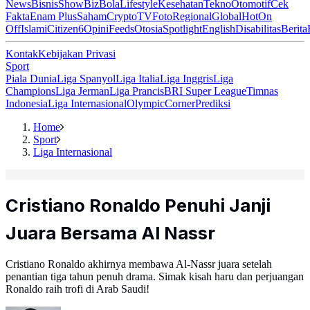
News
Bisnis
ShowBiz
Bola
Lifestyle
Kesehatan
Tekno
Otomotif
Cek
Fakta
Enam Plus
Saham
Crypto
TV
Foto
Regional
Global
Hot
On
Off
Islami
Citizen6
Opini
Feeds
Otosia
Spotlight
English
Disabilitas
Berita
Kontak
Kebijakan Privasi
Sport
Piala Dunia
Liga Spanyol
Liga Italia
Liga Inggris
Liga
Champions
Liga Jerman
Liga Prancis
BRI Super League
Timnas
Indonesia
Liga Internasional
Olympic
Corner
Prediksi
Home
Sport
Liga Internasional
Cristiano Ronaldo Penuhi Janji
Juara Bersama Al Nassr
Cristiano Ronaldo akhirnya membawa Al-Nassr juara setelah
penantian tiga tahun penuh drama. Simak kisah haru dan perjuangan
Ronaldo raih trofi di Arab Saudi!