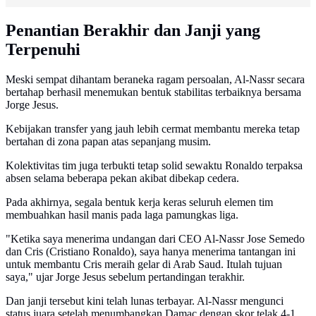
Penantian Berakhir dan Janji yang
Terpenuhi
Meski sempat dihantam beraneka ragam persoalan, Al-Nassr secara
bertahap berhasil menemukan bentuk stabilitas terbaiknya bersama
Jorge Jesus.
Kebijakan transfer yang jauh lebih cermat membantu mereka tetap
bertahan di zona papan atas sepanjang musim.
Kolektivitas tim juga terbukti tetap solid sewaktu Ronaldo terpaksa
absen selama beberapa pekan akibat dibekap cedera.
Pada akhirnya, segala bentuk kerja keras seluruh elemen tim
membuahkan hasil manis pada laga pamungkas liga.
"Ketika saya menerima undangan dari CEO Al-Nassr Jose Semedo
dan Cris (Cristiano Ronaldo), saya hanya menerima tantangan ini
untuk membantu Cris meraih gelar di Arab Saud. Itulah tujuan
saya," ujar Jorge Jesus sebelum pertandingan terakhir.
Dan janji tersebut kini telah lunas terbayar. Al-Nassr mengunci
status juara setelah menumbangkan Damac dengan skor telak 4-1