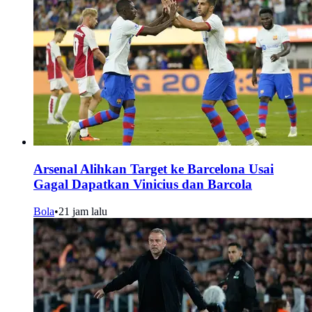
Arsenal Alihkan Target ke Barcelona Usai
Gagal Dapatkan Vinicius dan Barcola
Bola
•
21 jam lalu