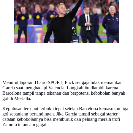
liga sepak bola Spanyol (La Liga) dengan tiga
pertandingan tersisa, di Barcelona, Spanyol, Minggu,
10 Mei 2026. (AP Photo/Joan Mateu Parra)
Menurut laporan Diario SPORT, Flick sengaja tidak memainkan
Garcia saat menghadapi Valencia. Langkah itu diambil karena
Barcelona tampil tanpa tekanan dan berpotensi kebobolan banyak
gol di Mestalla.
Keputusan tersebut terbukti tepat setelah Barcelona kemasukan tiga
gol sepanjang pertandingan. Jika Garcia tampil sebagai starter,
catatan kebobolannya bisa memburuk dan peluang meraih trofi
Zamora terancam gagal.