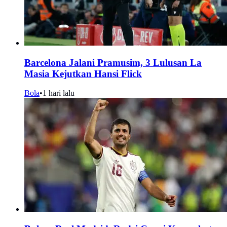
Barcelona Jalani Pramusim, 3 Lulusan La
Masia Kejutkan Hansi Flick
Bola
•
1 hari lalu