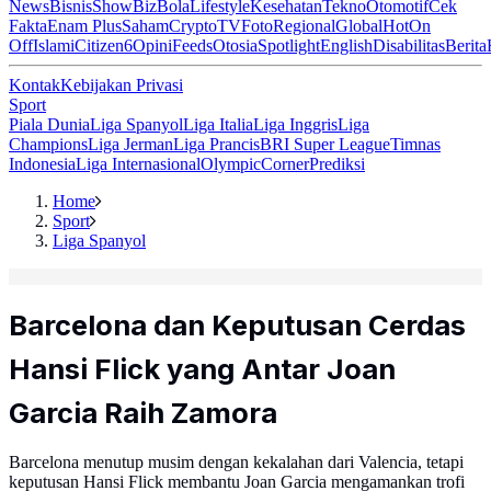
News
Bisnis
ShowBiz
Bola
Lifestyle
Kesehatan
Tekno
Otomotif
Cek
Fakta
Enam Plus
Saham
Crypto
TV
Foto
Regional
Global
Hot
On
Off
Islami
Citizen6
Opini
Feeds
Otosia
Spotlight
English
Disabilitas
Berita
Kontak
Kebijakan Privasi
Sport
Piala Dunia
Liga Spanyol
Liga Italia
Liga Inggris
Liga
Champions
Liga Jerman
Liga Prancis
BRI Super League
Timnas
Indonesia
Liga Internasional
Olympic
Corner
Prediksi
Home
Sport
Liga Spanyol
Barcelona dan Keputusan Cerdas
Hansi Flick yang Antar Joan
Garcia Raih Zamora
Barcelona menutup musim dengan kekalahan dari Valencia, tetapi
keputusan Hansi Flick membantu Joan Garcia mengamankan trofi