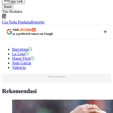
Copy Link
Batal
Tim Redaksi
Gia Yuda Pradana
Reporter
Add
as a preferred source on Google
Barcelona
La Liga
Hansi Flick
Joan Garcia
Valencia
Advertisement
Rekomendasi