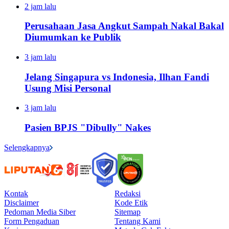
2 jam lalu
Perusahaan Jasa Angkut Sampah Nakal Bakal
Diumumkan ke Publik
3 jam lalu
Jelang Singapura vs Indonesia, Ilhan Fandi
Usung Misi Personal
3 jam lalu
Pasien BPJS "Dibully" Nakes
Selengkapnya
Kontak
Redaksi
Disclaimer
Kode Etik
Pedoman Media Siber
Sitemap
Form Pengaduan
Tentang Kami