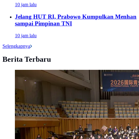
10 jam lalu
Jelang HUT RI, Prabowo Kumpulkan Menhan
sampai Pimpinan TNI
10 jam lalu
Selengkapnya
Berita Terbaru