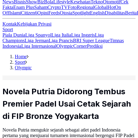
News
Bisnis
ShowBiz
Bola
Lifestyle
Kesehatan
Tekno
Otomotif
Cek
Fakta
Enam Plus
Saham
Crypto
TV
Foto
Regional
Global
Hot
On
Off
Islami
Citizen6
Opini
Feeds
Otosia
Spotlight
English
Disabilitas
Berita
Kontak
Kebijakan Privasi
Sport
Piala Dunia
Liga Spanyol
Liga Italia
Liga Inggris
Liga
Champions
Liga Jerman
Liga Prancis
BRI Super League
Timnas
Indonesia
Liga Internasional
Olympic
Corner
Prediksi
Home
Sport
Olympic
Novela Putria Didorong Tembus
Premier Padel Usai Cetak Sejarah
di FIP Bronze Yogyakarta
Novela Putria mengukir sejarah sebagai atlet padel Indonesia
pertama yang menjuarai turnamen internasional bergengsi FIP Padel