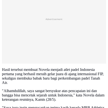
Advertisement
Hasil tersebut membuat Novela menjadi atlet padel Indonesia
pertama yang berhasil meraih gelar juara di ajang internasional FIP,
sekaligus membuka babak baru bagi perkembangan padel Tanah
Air.
"Alhamdulillah, saya sangat bersyukur atas pencapaian ini dan
bangga bisa mencetak sejarah untuk Indonesia," kata Novela dalam
keterangan resminya, Kamis (28/5).
"Saya juga ingin mengucapkan terima kasih kepada MBB Athletics