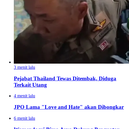
3 menit lalu
Pejabat Thailand Tewas Ditembak, Diduga
Terkait Utang
4 menit lalu
JPO Lama "Love and Hate" akan Dibongkar
6 menit lalu