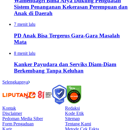
Wamendagri Bima Arya Dukung Penguatan
Sistem Penanganan Kekerasan Perempuan dan
Anak di Daerah
7 menit lalu
PD Anak Bisa Tergerus Gara-Gara Masalah
Mata
8 menit lalu
Kanker Payudara dan Serviks Diam-Diam
Berkembang Tanpa Keluhan
Selengkapnya
Kontak
Redaksi
Disclaimer
Kode Etik
Pedoman Media Siber
Sitemap
Form Pengaduan
Tentang Kami
Karir
Metode Cek Fakta