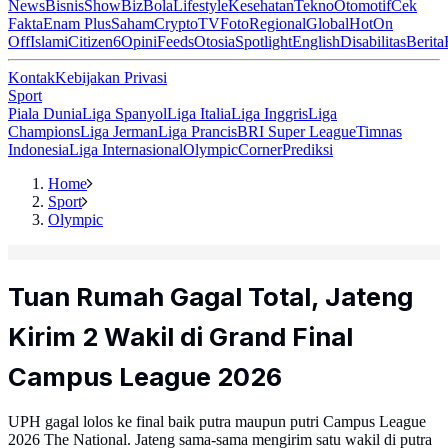
News
Bisnis
ShowBiz
Bola
Lifestyle
Kesehatan
Tekno
Otomotif
Cek
Fakta
Enam Plus
Saham
Crypto
TV
Foto
Regional
Global
Hot
On
Off
Islami
Citizen6
Opini
Feeds
Otosia
Spotlight
English
Disabilitas
Berita
Kontak
Kebijakan Privasi
Sport
Piala Dunia
Liga Spanyol
Liga Italia
Liga Inggris
Liga
Champions
Liga Jerman
Liga Prancis
BRI Super League
Timnas
Indonesia
Liga Internasional
Olympic
Corner
Prediksi
Home
Sport
Olympic
Tuan Rumah Gagal Total, Jateng
Kirim 2 Wakil di Grand Final
Campus League 2026
UPH gagal lolos ke final baik putra maupun putri Campus League
2026 The National. Jateng sama-sama mengirim satu wakil di putra