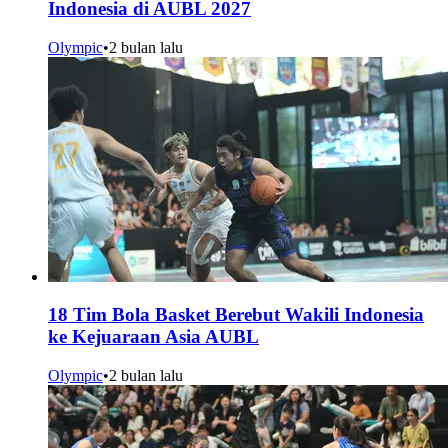
Indonesia di AUBL 2027
Olympic
•
2 bulan lalu
18 Tim Bola Basket Berebut Wakili Indonesia
ke Kejuaraan Asia AUBL
Olympic
•
2 bulan lalu