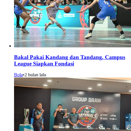
Bakal Pakai Kandang dan Tandang, Campus
League Siapkan Fondasi
Bola
•
2 bulan lalu