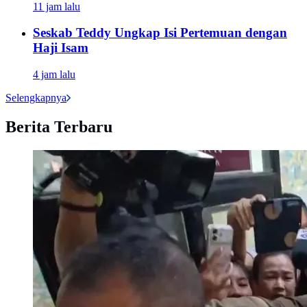
11 jam lalu
Seskab Teddy Ungkap Isi Pertemuan dengan
Haji Isam
4 jam lalu
Selengkapnya
Berita Terbaru