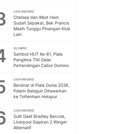
Otosia
3
LIGA INGGRIS
Spotlight
Chelsea dan West Ham
Berita Terkini, Kabar Te
Sudah Sepakat, Bek Prancis
Dan Dunia - Liputan6.
Masih Tunggu Pinangan Klub
English
Lain
Exploring Knowledge, T
4
En.Liputan6.com
OLYMPIC
Sambut HUT Ke-81, Piala
Disabilitas
Panglima TNI Gelar
Disabilitas Berita Terkini
Pertandingan Cabor Domino
Harian, Berita Terbaru,
Berita
5
LIGA INGGRIS
Berita Hari Ini Politik,
Bersinar di Piala Dunia 2026,
Health
Folarin Balogun Ditawarkan
Kabar Berita Terbaru D
ke Tottenham Hotspur
Diet, Herbal Terbaik
6
Sport
LIGA INGGRIS
Sulit Gaet Bradley Barcola,
Berita Bola Terkini, Ja
Liverpool Siapkan 2 Winger
Klasemen, Hasil Liga
Alternatif