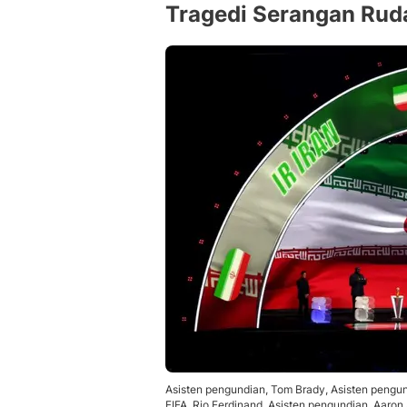
Tragedi Serangan Ruda
Asisten pengundian, Tom Brady, Asisten pengu
FIFA, Rio Ferdinand, Asisten pengundian, Aaron