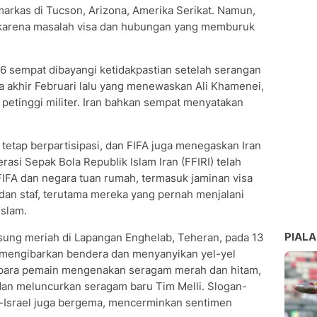
arkas di Tucson, Arizona, Amerika Serikat. Namun,
 karena masalah visa dan hubungan yang memburuk
026 sempat dibayangi ketidakpastian setelah serangan
da akhir Februari lalu yang menewaskan Ali Khamenei,
petinggi militer. Iran bahkan sempat menyatakan
tetap berpartisipasi, dan FIFA juga menegaskan Iran
rasi Sepak Bola Republik Islam Iran (FFIRI) telah
IFA dan negara tuan rumah, termasuk jaminan visa
dan staf, terutama mereka yang pernah menjalani
Islam.
PIALA
sung meriah di Lapangan Enghelab, Teheran, pada 13
g mengibarkan bendera dan menyanyikan yel-yel
 para pemain mengenakan seragam merah dan hitam,
dan meluncurkan seragam baru Tim Melli. Slogan-
i-Israel juga bergema, mencerminkan sentimen