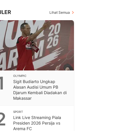
Inspiratif, Unik, Dan M
Hot
ULER
Lihat Semua
Hot Liputan6.com Menya
Dan Terbaru
On Off
On Off Liputan6: Sinop
& Berita Bisnis Digital
Islami
Berita & Kajian Islami
Hikmah - Liputan6
Citizen6
1
OLYMPIC
Berita Citizen6 - Medi
Sigit Budiarto Ungkap
Liputan6.com
Alasan Audisi Umum PB
Opini
Djarum Kembali Diadakan di
Opini Liputan6: Analis
Makassar
Pandang Dan Perspekti
Feeds
2
SPORT
Feeds Liputan6: Kumpul
Link Live Streaming Piala
Presiden 2026 Persija vs
Terbaru Harian
Arema FC
Otosia