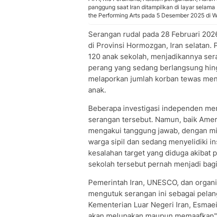
panggung saat Iran ditampilkan di layar selam
the Performing Arts pada 5 Desember 2025 di W
Serangan rudal pada 28 Februari 20
di Provinsi Hormozgan, Iran selatan.
120 anak sekolah, menjadikannya ser
perang yang sedang berlangsung hin
melaporkan jumlah korban tewas menc
anak.
Beberapa investigasi independen me
serangan tersebut. Namun, baik Amer
mengakui tanggung jawab, dengan mi
warga sipil dan sedang menyelidiki i
kesalahan target yang diduga akibat 
sekolah tersebut pernah menjadi bagia
Pemerintah Iran, UNESCO, dan organis
mengutuk serangan ini sebagai pelan
Kementerian Luar Negeri Iran, Esmae
akan melupakan maupun memaafkan" k