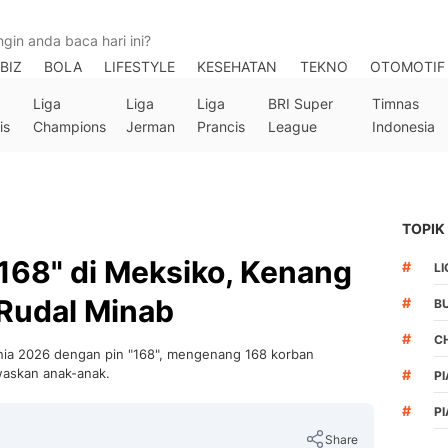
BIZ
BOLA
LIFESTYLE
KESEHATAN
TEKNO
OTOMOTIF
Liga
Liga
Liga
BRI Super
Timnas
is
Champions
Jerman
Prancis
League
Indonesia
TOPIK
"168" di Meksiko, Kenang
#
LI
Rudal Minab
#
B
#
C
Dunia 2026 dengan pin "168", mengenang 168 korban
waskan anak-anak.
#
PI
#
PI
Share