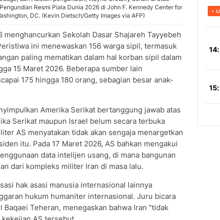
a Pengundian Resmi Piala Dunia 2026 di John F. Kennedy Center for
ashington, DC. (Kevin Dietsch/Getty Images via AFP)
26 menghancurkan Sekolah Dasar Shajareh Tayyebeh
 Peristiwa ini menewaskan 156 warga sipil, termasuk
angan paling mematikan dalam hal korban sipil dalam
gga 15 Maret 2026. Beberapa sumber lain
apai 175 hingga 180 orang, sebagian besar anak-
nyimpulkan Amerika Serikat bertanggung jawab atas
ika Serikat maupun Israel belum secara terbuka
liter AS menyatakan tidak akan sengaja menargetkan
nsiden itu. Pada 17 Maret 2026, AS bahkan mengakui
penggunaan data intelijen usang, di mana bangunan
n dari kompleks militer Iran di masa lalu.
asi hak asasi manusia internasional lainnya
ggaran hukum humaniter internasional. Juru bicara
il Baqaei Teheran, menegaskan bahwa Iran "tidak
ekejian AS tersebut.