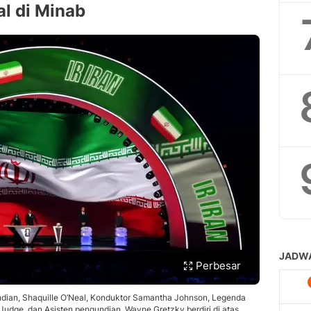
l di Minab
Perbesar
ndian, Shaquille O’Neal, Konduktor Samantha Johnson, Legenda
 Judge, dan Asisten pengundian, Wayne Gretzky berdiri di atas