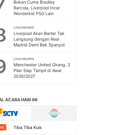
7
Bukan Cuma Bradley
Barcola, Liverpool Incar
Wonderkid PSG Lain
8
LIGA INGGRIS
Liverpool Akan Barter Tak
Langsung dengan Real
Madrid Demi Bek Spanyol
9
LIGA INGGRIS
Manchester United Girang, 3
Pilar Siap Tampil di Awal
2026/2027