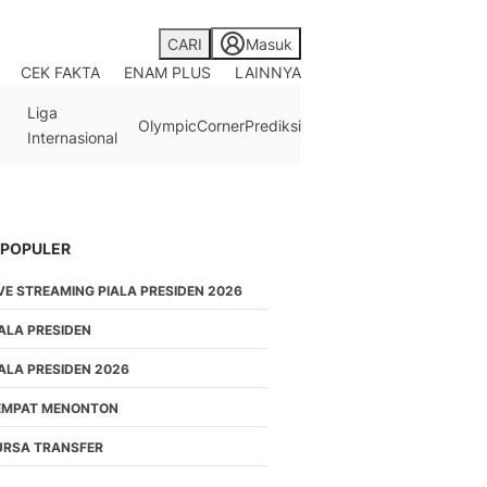
CARI
Masuk
CEK FAKTA
ENAM PLUS
LAINNYA
Saham
Liga
Berita Saham, Investas
Olympic
Corner
Prediksi
Internasional
Indonesia
Crypto
Berita Crypto Hari Ini
TV
Kumpulan Video Berita
 POPULER
Liputan Berita Terkini
VE STREAMING PIALA PRESIDEN 2026
Foto
Galeri Photo Menarik B
ALA PRESIDEN
Di Liputan6.com
ALA PRESIDEN 2026
Regional
Berita Daerah Dan Peri
EMPAT MENONTON
Terbaru
Global
URSA TRANSFER
Berita Internasional, Sa