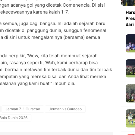
ngan adanya gol yang dicetak Comenencia. Di sisi
ekecewaannya karena kalah 1-7.
Hars
Pres
ta semua, juga bagi bangsa. Ini adalah sejarah baru
dari
nah dicetak di panggung dunia, sungguh fenomenal
a di sini untuk mengalaminya (bersama) semua
nda berpikir, 'Wow, kita telah membuat sejarah
lain, rasanya seperti, 'Wah, kami berharap bisa
i bermain melawan tim terbaik dunia dan tim terbaik
empatan yang mereka bisa, dan Anda lihat mereka
alahan yang kami buat," imbuh dia.
Jerman 7-1 Curacao
Jerman vs Curacao
Bola Dunia 2026