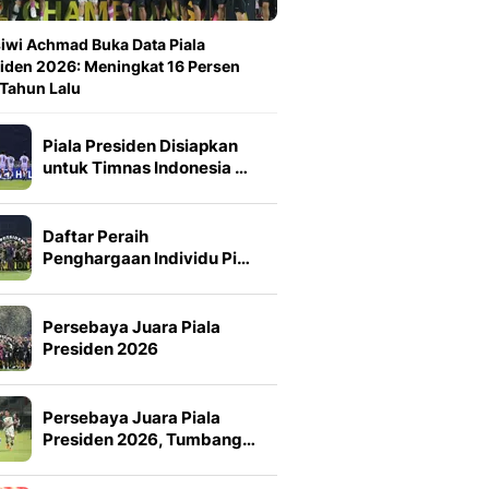
iwi Achmad Buka Data Piala
iden 2026: Meningkat 16 Persen
 Tahun Lalu
Piala Presiden Disiapkan
untuk Timnas Indonesia …
Daftar Peraih
Penghargaan Individu Pi…
Persebaya Juara Piala
Presiden 2026
Persebaya Juara Piala
Presiden 2026, Tumbang…