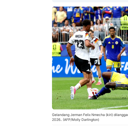
Gelandang Jerman Felix Nmecha (kiri) dilangga
2026.. (AFP/Molly Darlington)