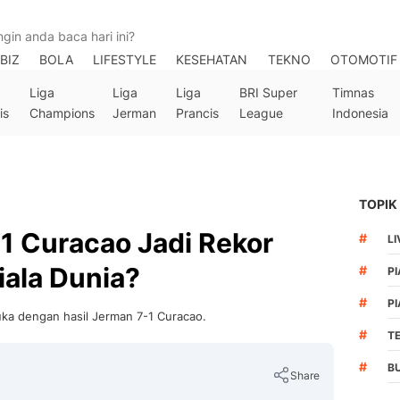
BIZ
BOLA
LIFESTYLE
KESEHATAN
TEKNO
OTOMOTIF
Liga
Liga
Liga
BRI Super
Timnas
is
Champions
Jerman
Prancis
League
Indonesia
TOPIK
1 Curacao Jadi Rekor
#
LI
iala Dunia?
#
PI
#
PI
uka dengan hasil Jerman 7-1 Curacao.
#
T
#
B
Share