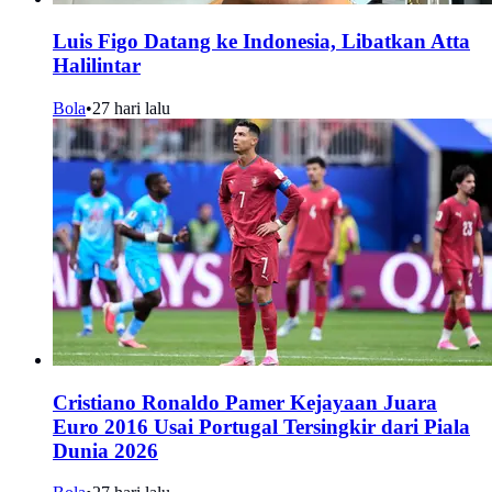
Luis Figo Datang ke Indonesia, Libatkan Atta
Halilintar
Bola
•
27 hari lalu
Cristiano Ronaldo Pamer Kejayaan Juara
Euro 2016 Usai Portugal Tersingkir dari Piala
Dunia 2026