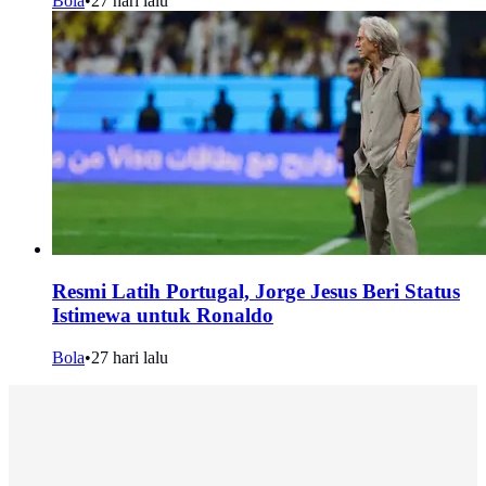
Bola
•
27 hari lalu
Resmi Latih Portugal, Jorge Jesus Beri Status
Istimewa untuk Ronaldo
Bola
•
27 hari lalu