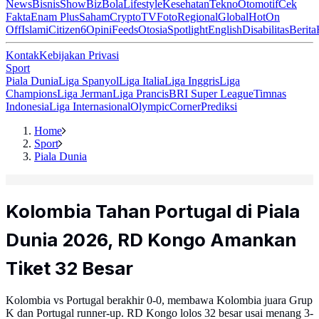
News
Bisnis
ShowBiz
Bola
Lifestyle
Kesehatan
Tekno
Otomotif
Cek
Fakta
Enam Plus
Saham
Crypto
TV
Foto
Regional
Global
Hot
On
Off
Islami
Citizen6
Opini
Feeds
Otosia
Spotlight
English
Disabilitas
Berita
Kontak
Kebijakan Privasi
Sport
Piala Dunia
Liga Spanyol
Liga Italia
Liga Inggris
Liga
Champions
Liga Jerman
Liga Prancis
BRI Super League
Timnas
Indonesia
Liga Internasional
Olympic
Corner
Prediksi
Home
Sport
Piala Dunia
Kolombia Tahan Portugal di Piala
Dunia 2026, RD Kongo Amankan
Tiket 32 Besar
Kolombia vs Portugal berakhir 0-0, membawa Kolombia juara Grup
K dan Portugal runner-up. RD Kongo lolos 32 besar usai menang 3-