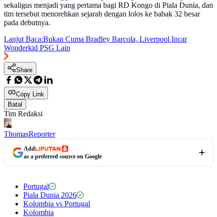
sekaligus menjadi yang pertama bagi RD Kongo di Piala Dunia, dan
tim tersebut menorehkan sejarah dengan lolos ke babak 32 besar
pada debutnya.
Lanjut Baca:
Bukan Cuma Bradley Barcola, Liverpool Incar
Wonderkid PSG Lain
Share
Copy Link
Batal
Tim Redaksi
Thomas
Reporter
Add
as a preferred source on Google
Portugal
Piala Dunia 2026
Kolombia vs Portugal
Kolombia