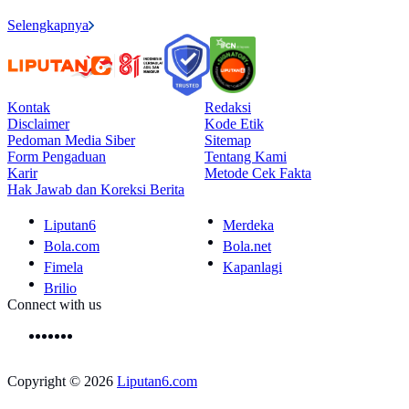
Selengkapnya
Kontak
Redaksi
Disclaimer
Kode Etik
Pedoman Media Siber
Sitemap
Form Pengaduan
Tentang Kami
Karir
Metode Cek Fakta
Hak Jawab dan Koreksi Berita
Liputan6
Merdeka
Bola.com
Bola.net
Fimela
Kapanlagi
Brilio
Connect with us
Copyright © 2026
Liputan6.com