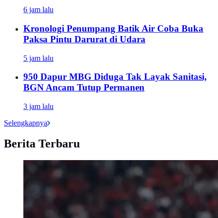
6 jam lalu
Kronologi Penumpang Batik Air Coba Buka
Paksa Pintu Darurat di Udara
5 jam lalu
950 Dapur MBG Diduga Tak Layak Sanitasi,
BGN Ancam Tutup Permanen
3 jam lalu
Selengkapnya
Berita Terbaru