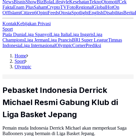
News
Bisnis
ShowBiz
Bola
Lifestyle
Kesehatan
Tekno
Otomotif
Cek
Fakta
Enam Plus
Saham
Crypto
TV
Foto
Regional
Global
Hot
On
Off
Islami
Citizen6
Opini
Feeds
Otosia
Spotlight
English
Disabilitas
Berita
Kontak
Kebijakan Privasi
Sport
Piala Dunia
Liga Spanyol
Liga Italia
Liga Inggris
Liga
Champions
Liga Jerman
Liga Prancis
BRI Super League
Timnas
Indonesia
Liga Internasional
Olympic
Corner
Prediksi
Home
Sport
Olympic
Pebasket Indonesia Derrick
Michael Resmi Gabung Klub di
Liga Basket Jepang
Pemain muda Indonesia Derrick Michael akan memperkuat Saga
Ballooners yang bermain di Liga Basket Jepang.