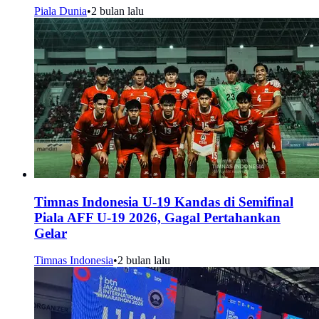
Piala Dunia
•
2 bulan lalu
Timnas Indonesia U-19 Kandas di Semifinal
Piala AFF U-19 2026, Gagal Pertahankan
Gelar
Timnas Indonesia
•
2 bulan lalu