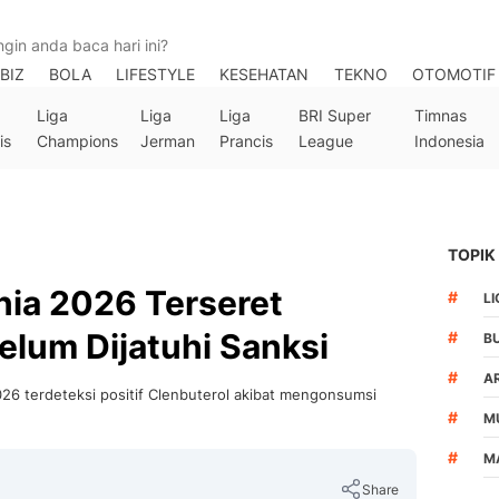
BIZ
BOLA
LIFESTYLE
KESEHATAN
TEKNO
OTOMOTIF
Liga
Liga
Liga
BRI Super
Timnas
is
Champions
Jerman
Prancis
League
Indonesia
TOPIK
nia 2026 Terseret
#
LI
elum Dijatuhi Sanksi
#
B
#
A
026 terdeteksi positif Clenbuterol akibat mengonsumsi
#
M
#
M
Share