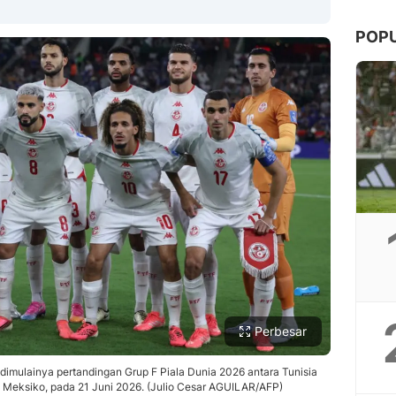
POP
Copy Link
Perbesar
 dimulainya pertandingan Grup F Piala Dunia 2026 antara Tunisia
, Meksiko, pada 21 Juni 2026. (Julio Cesar AGUILAR/AFP)