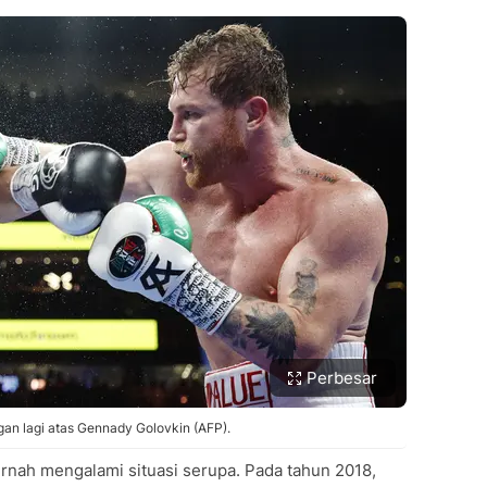
Perbesar
gan lagi atas Gennady Golovkin (AFP).
pernah mengalami situasi serupa. Pada tahun 2018,