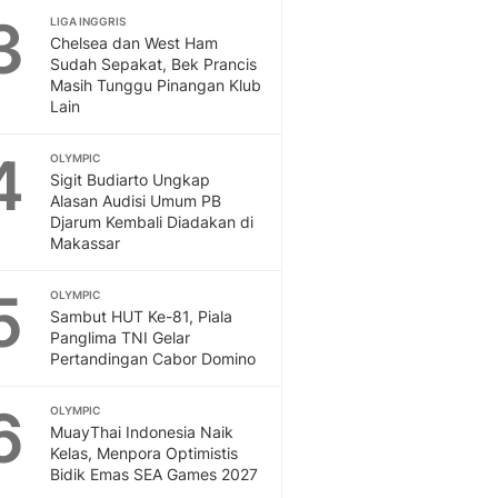
3
LIGA INGGRIS
Dan Dunia - Liputan6.
Chelsea dan West Ham
English
Sudah Sepakat, Bek Prancis
Exploring Knowledge, T
Masih Tunggu Pinangan Klub
En.Liputan6.com
Lain
Disabilitas
Disabilitas Berita Terkini
4
OLYMPIC
Harian, Berita Terbaru,
Sigit Budiarto Ungkap
Alasan Audisi Umum PB
Berita
Djarum Kembali Diadakan di
Berita Hari Ini Politik,
Makassar
Health
Kabar Berita Terbaru D
5
OLYMPIC
Diet, Herbal Terbaik
Sambut HUT Ke-81, Piala
Sport
Panglima TNI Gelar
Berita Bola Terkini, Ja
Pertandingan Cabor Domino
Klasemen, Hasil Liga
6
OLYMPIC
MuayThai Indonesia Naik
Kelas, Menpora Optimistis
Bidik Emas SEA Games 2027